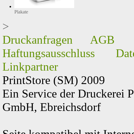
Seite kompatibel mit Intern
AT | CH | CZ | DE | EU | 