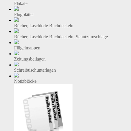
Plakate
>
Druckanfragen
AGB
Haftungsausschluss
Dat
Linkpartner
PrintStore
(SM)
2009
Ein Service der Druckerei P
GmbH, Ebreichsdorf