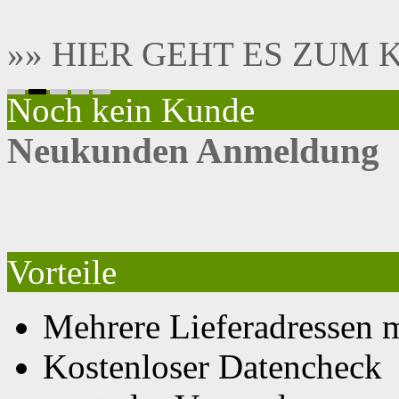
neutraler Versand
unteschiedlichste Zahlu
jedes Produkt nach Ihre
viele Produkte auch in S
Softcover Bücher drucken - PU
Produktkonfiguration
:
Formatauswahl