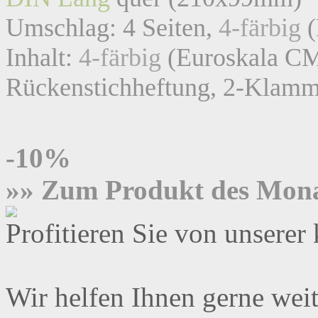
»» HIER GEHT ES ZUM
Noch kein Kunde
Neukunden Anmeldung
Vorteile
Mehrere Lieferadressen 
Kostenloser Datencheck