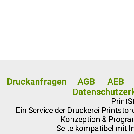
Drucksorten mit Rückensti
Rückenstichheftungen werden auch a
Druckanfragen
AGB
AEB
Rückenheftungen oder Drahtheftungen
Datenschutzer
PrintS
Rückenstichheftung eigenen sich zur 
Ein Service der Druckerei Printst
Konzeption & Program
Maturazeitungen, Zeitschriften, Magaz
Seite kompatibel mit I