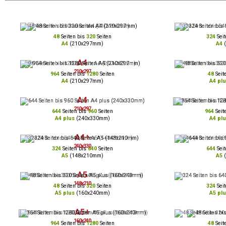
48
Seiten bis
320
Seiten
324
Seit
A4
(210x297mm)
A4
(
A4
210x297
964
Seiten bis
1280
Seiten
48
Seit
A4
(210x297mm)
A4 plu
A4
210x297
644
Seiten bis
960
Seiten
964
Seit
A4 plus
(240x330mm)
A4 plu
A4+
240x330
324
Seiten bis
640
Seiten
644
Seit
A5
(148x210mm)
A5
(
A5
148x210
48
Seiten bis
320
Seiten
324
Seit
A5 plus
(160x240mm)
A5 plu
A5+
160x240
964
Seiten bis
1280
Seiten
48
Seit