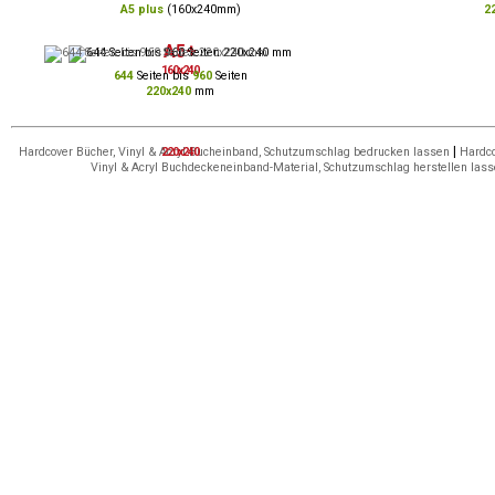
A5 plus
(160x240mm)
2
A5+
160x240
644
Seiten bis
960
Seiten
220x240
mm
|
Hardcover Bücher, Vinyl & Acryl Bucheinband, Schutzumschlag bedrucken lassen
220x240
Hardco
Vinyl & Acryl Buchdeckeneinband-Material, Schutzumschlag herstellen las