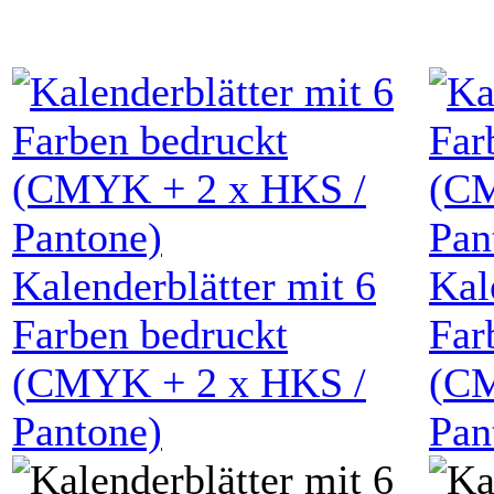
Kalenderblätter mit
6
Kal
Farben bedruckt
Far
(
CMYK
+
2
x HKS /
(
C
Pantone)
Pan