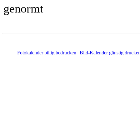
genormt
Fotokalender billig bedrucken
|
Bild-Kalender günstig drucke