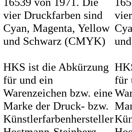
16539 von 1971. Die
165
vier Druckfarben sind
vie
Cyan, Magenta, Yellow
Cya
und Schwarz (CMYK)
und
HKS ist die Abkürzung
HKS
für und ein
für
Warenzeichen bzw. eine
War
Marke der Druck- bzw.
Mar
Künstlerfarbenhersteller
Kün
Hostmann-Steinberg
Hos