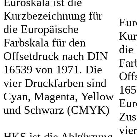
Euroskala ist die
Kurzbezeichnung für
Eur
die Europäische
Kur
Farbskala für den
die
Offsetdruck nach DIN
Far
16539 von 1971. Die
Off
vier Druckfarben sind
165
Cyan, Magenta, Yellow
Eur
und Schwarz (CMYK)
Zus
vie
HKS ist die Abkürzung