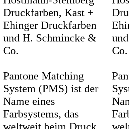
Druckfarben, Kast +
Dru
Ehinger Druckfarben
Ehi
und H. Schmincke &
und
Co.
Co.
Pantone Matching
Pan
System (PMS) ist der
Sys
Name eines
Nam
Farbsystems, das
Far
weltweit beim Druck
wel